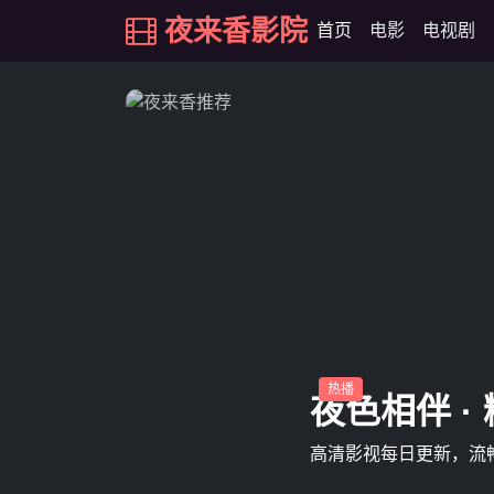
夜来香影院
首页
电影
电视剧
热播
夜色相伴 ·
高清影视每日更新，流