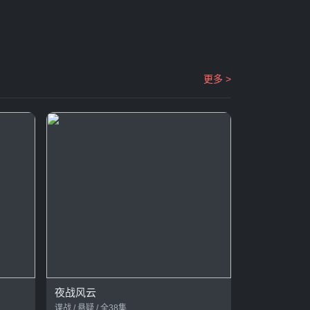
更多 >
夜战风云
谍战 / 悬疑 / 全38集