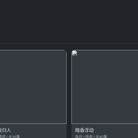
夜归人
暗香浮动
情感 / 全36集
年代 / 传奇 / 全40集