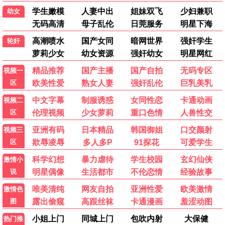
迷影之夜
悬疑 / 惊悚 / 高清
热门电视剧
更多 >
更新中