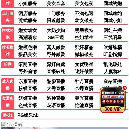
夜色长安
古装 / 言情 / 热播