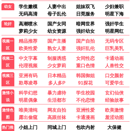
迷影之夜
悬疑 / 惊悚 / 高清
热门电视剧
更多 >
更新中