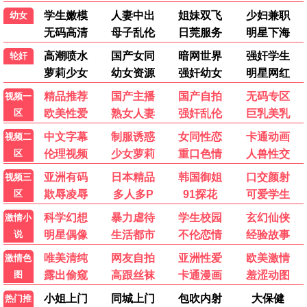
迷影之夜
悬疑 / 惊悚 / 高清
热门电视剧
更多 >
更新中