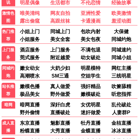
迷影之夜
悬疑 / 惊悚 / 高清
热门电视剧
更多 >
更新中