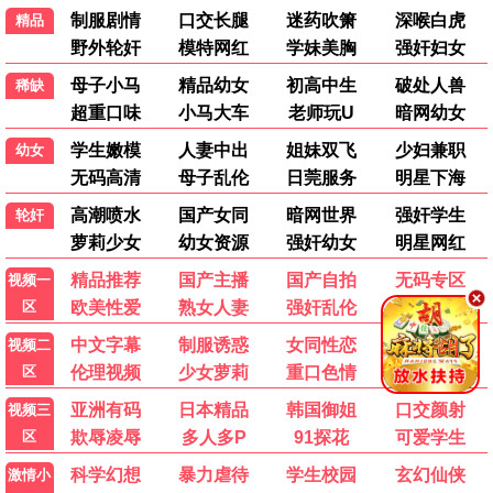
今夜逗乐
喜剧 / 生活 / 高清
悬疑