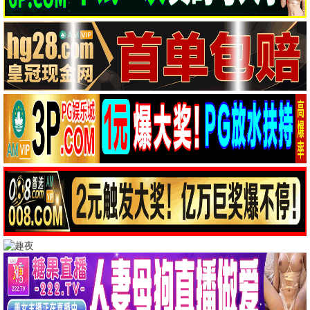
热门电影
更多 >
动作
暗夜追缉
动作 / 犯罪 / 高清