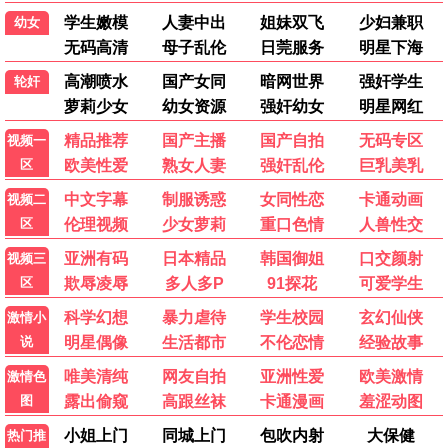
迷影之夜
悬疑 / 惊悚 / 高清
热门电视剧
更多 >
更新中